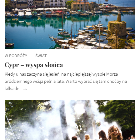
W PODRÓŻY
ŚWIAT
Cypr – wyspa słońca
Kiedy u nas zaczyna się jesień, na najcieplejszej wyspie Morza
Śródziemnego wciąż pełnia lata. Warto wybrać się tam choćby na
kilka dni.