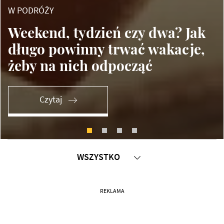
W PODRÓŻY
Weekend, tydzień czy dwa? Jak
długo powinny trwać wakacje,
żeby na nich odpocząć
Czytaj
WSZYSTKO
W PODRÓŻY
REKLAMA