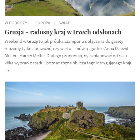
W PODRÓŻY
EUROPA
ŚWIAT
Gruzja - radosny kraj w trzech odsłonach
Weekend w Gruzji to jak próbka szamponu dołączana do gazety,
możemy tylko sprawdzić, czy warto – mówią zgodnie Anna Dziewit-
Meller i Marcin Meller. Dlatego proponują, by zaplanować od razu
kilka wypraw z rzędu i poznać różne oblicza tego intrygującego kraju.