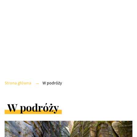
POLSKA
EUROPA
ŚWIAT
Z GWIAZDĄ
Strona główna
W podróży
FINANSE
W podróży
ARTYKUŁY