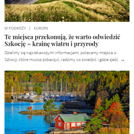
W PODRÓŻY
EUROPA
Te miejsca przekonują, że warto odwiedzić
Szkocję – krainę wiatru i przyrody
Dzielimy się najciekawszymi informacjami, polecamy miejsca w
Szkocji, które musisz zobaczyć, radzimy co zwiedzić i gdzie zjeść.