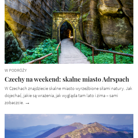
W
KATEGORII
W PODRÓŻY
Czechy na weekend: skalne miasto Adrspach
W Czechach znajdziecie skalne miasto wyrzeźbione siłami natury. Jak
dojechać, jakie są wrażenia, jak wygląda tam lato i zima – sami
zobaczcie.