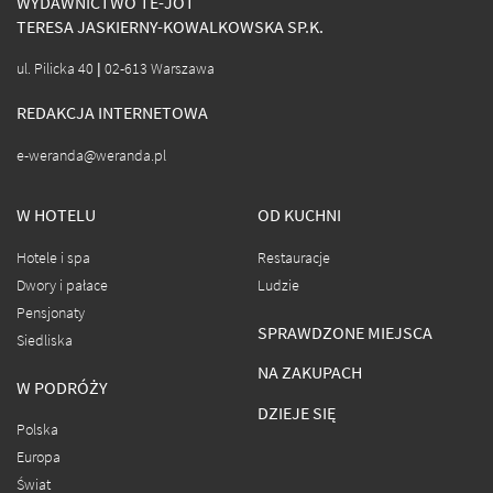
WYDAWNICTWO TE-JOT
TERESA JASKIERNY-KOWALKOWSKA SP.K.
ul. Pilicka 40 | 02-613 Warszawa
REDAKCJA INTERNETOWA
e-weranda@weranda.pl
W HOTELU
OD KUCHNI
Hotele i spa
Restauracje
Dwory i pałace
Ludzie
Pensjonaty
SPRAWDZONE MIEJSCA
Siedliska
NA ZAKUPACH
W PODRÓŻY
DZIEJE SIĘ
Polska
Europa
Świat