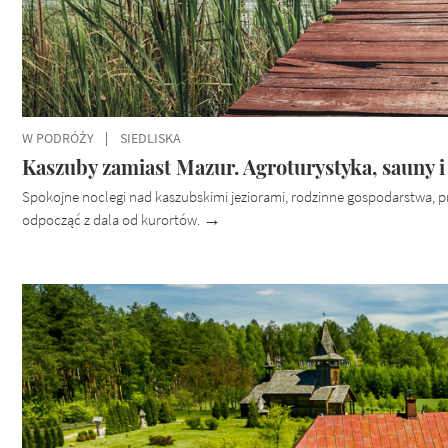
W PODRÓŻY
SIEDLISKA
Kaszuby zamiast Mazur. Agroturystyka, sauny 
Spokojne noclegi nad kaszubskimi jeziorami, rodzinne gospodarstwa, 
odpocząć z dala od kurortów.