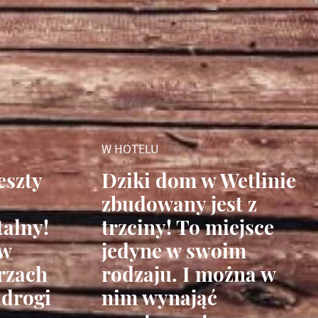
W HOTELU
eszty
Dziki dom w Wetlinie
zbudowany jest z
talny!
trzciny! To miejsce
 w
jedyne w swoim
rzach
rodzaju. I można w
 drogi
nim wynająć