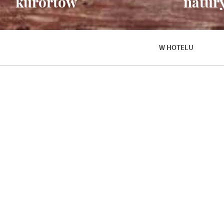
kurortów
natur
W HOTELU