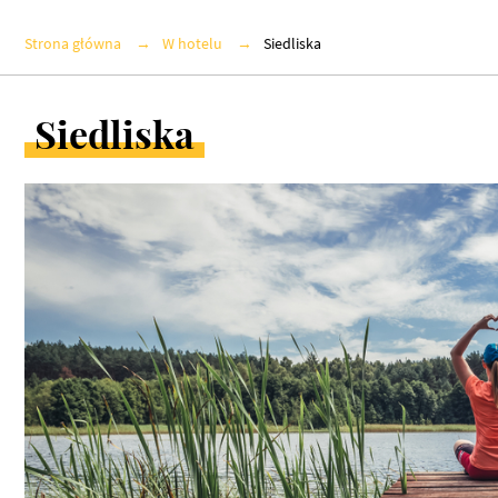
Strona główna
W hotelu
Siedliska
Siedliska
ARTYKUŁY
W
KATEGORII