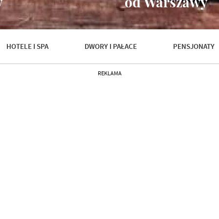
y
od Warszawy
HOTELE I SPA
DWORY I PAŁACE
PENSJONATY
REKLAMA