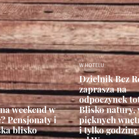
W HOTELU
Dzielnik Bez R
zaprasza na
odpoczynek to
 na weekend w
Blisko natury,
? Pensjonaty i
pięknych wnęt
ska blisko
i tylko godzinę