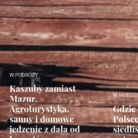
W PODRÓŻY
Kaszuby zamiast
W HOTELU
Mazur.
Agroturystyka,
Gdzie
sauny i domowe
Polsce
jedzenie z dala od
siedli