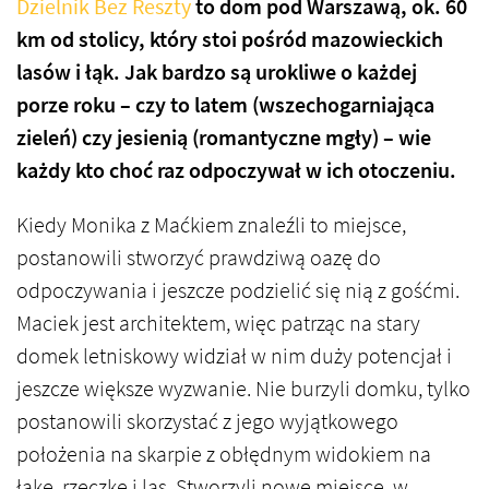
Dzielnik Bez Reszty
to dom pod Warszawą, ok. 60
km od stolicy, który stoi pośród mazowieckich
lasów i łąk. Jak bardzo są urokliwe o każdej
porze roku – czy to latem (wszechogarniająca
zieleń) czy jesienią (romantyczne mgły) – wie
każdy kto choć raz odpoczywał w ich otoczeniu.
Kiedy Monika z Maćkiem znaleźli to miejsce,
postanowili stworzyć prawdziwą oazę do
odpoczywania i jeszcze podzielić się nią z gośćmi.
Maciek jest architektem, więc patrząc na stary
domek letniskowy widział w nim duży potencjał i
jeszcze większe wyzwanie. Nie burzyli domku, tylko
postanowili skorzystać z jego wyjątkowego
położenia na skarpie z obłędnym widokiem na
łąkę, rzeczkę i las. Stworzyli nowe miejsce, w