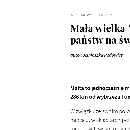
W PODRÓŻY
EUROPA
Mała wielka 
państw na św
autor: Agnieszka Rodowicz
Malta to jednocześnie mi
286 km od wybrzeża Tun
W związku ze swoim poło
miejscu, w skład archipe
mniejszych wysp) od wie