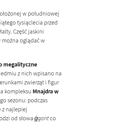
położonej w południowej
iątego tysiąclecia przed
alty. Część jaskini
ty można oglądać w
to megalityczne
iedmiu z nich wpisano na
runkami zwierząt i figur
nia kompleksu
Mnajdra w
ego sezonu: podczas
 z najlepiej
hodzi od słowa
ġgant
co