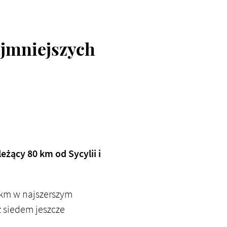
ajmniejszych
eżący 80 km od Sycylii i
 km w najszerszym
z siedem jeszcze