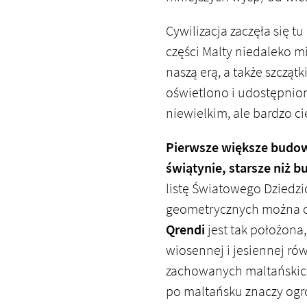
Cywilizacja zaczęła się tu
części Malty niedaleko m
naszą erą, a także szcząt
oświetlono i udostępnion
niewielkim, ale bardzo 
Pierwsze większe budowl
świątynie, starsze niż b
listę Światowego Dziedzi
geometrycznych można o
Qrendi
jest tak położona
wiosennej i jesiennej rów
zachowanych maltańskic
po maltańsku znaczy og