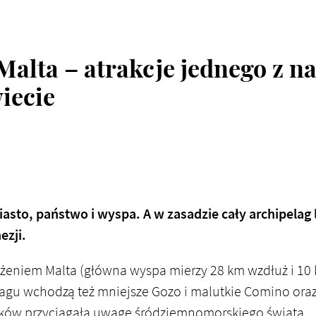
Malta – atrakcje jednego z n
iecie
asto, państwo i wyspa. A w zasadzie cały archipelag l
ezji.
żeniem Malta (główna wyspa mierzy 28 km wzdłuż i 10
lagu wchodzą też mniejsze Gozo i malutkie Comino ora
ków przyciągała uwagę śródziemnomorskiego świata.