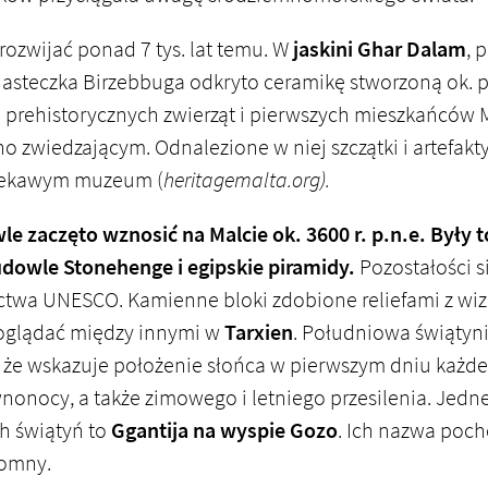
 rozwijać ponad 7 tys. lat temu. W
jaskini Ghar Dalam
, 
iasteczka Birzebbuga odkryto ceramikę stworzoną ok. p
ki prehistorycznych zwierząt i pierwszych mieszkańców M
o zwiedzającym. Odnalezione w niej szczątki i artefak
ciekawym muzeum (
heritagemalta.or
g).
e zaczęto wznosić na Malcie ok. 3600 r. p.n.e. Były 
udowle Stonehenge i egipskie piramidy.
Pozostałości s
ctwa UNESCO. Kamienne bloki zdobione reliefami z wize
glądać między innymi w
Tarxien
. Południowa świąty
, że wskazuje położenie słońca w pierwszym dniu każd
nonocy, a także zimowego i letniego przesilenia. Jedne
h świątyń to
Ggantija na wyspie Gozo
. Ich nazwa poc
romny.