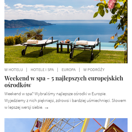
W HOTELU
HOTELE I SPA
EUROPA
W PODRÓŻY
Weekend w spa - 5 najlepszych europejskich
ośrodków
Weekend w spa? Wybraliśmy najlepsze ośrodki w Europie.
Wyjedziemy z nich piękniejsi, zdrowsi i bardziej uśmiechnięci. Słowem
w lepszej wersji siebie.