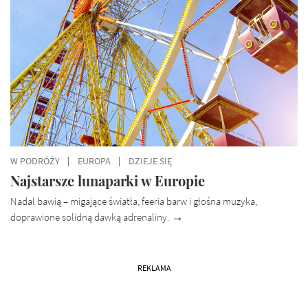
W PODRÓŻY
EUROPA
DZIEJE SIĘ
Najstarsze lunaparki w Europie
Nadal bawią – migające światła, feeria barw i głośna muzyka,
doprawione solidną dawką adrenaliny.
REKLAMA