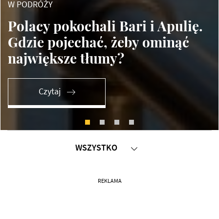
W PODRÓŻY
Polacy pokochali Bari i Apulię.
Gdzie pojechać, żeby ominąć
największe tłumy?
Czytaj
WSZYSTKO
W PODRÓŻY
REKLAMA
POLSKA