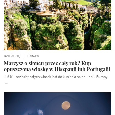
KATEGORII
DZIEJE SIĘ
EUROPA
Marzysz o słońcu przez cały rok? Kup
opuszczoną wioskę w Hiszpanii lub Portugalii
Już kilkadziesiąt całych wiosek jest do kupienia na południu Europy.