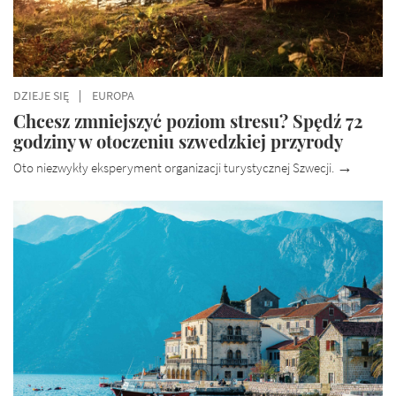
DZIEJE SIĘ
EUROPA
Chcesz zmniejszyć poziom stresu? Spędź 72
godziny w otoczeniu szwedzkiej przyrody
Oto niezwykły eksperyment organizacji turystycznej Szwecji.