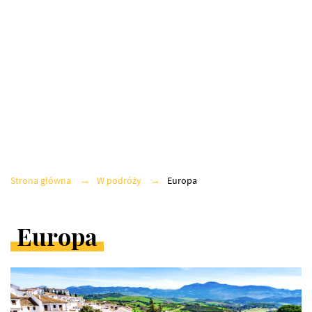
EUROPA
ŚWIAT
Z GWIAZDĄ
Strona główna
W podróży
Europa
FINANSE
Europa
ARTYKUŁY
W