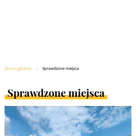
MUZEA
GALERIE
ARCHITEKTURA
Strona główna
Sprawdzone miejsca
PRACOWNIE
Sprawdzone miejsca
INNE
ARTYKUŁY
W