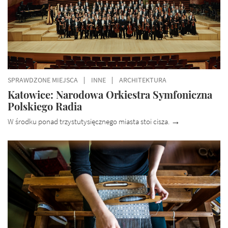
SPRAWDZONE MIEJSCA
INNE
ARCHITEKTURA
Katowice: Narodowa Orkiestra Symfoniczna
Polskiego Radia
W środku ponad trzystutysięcznego miasta stoi cisza.