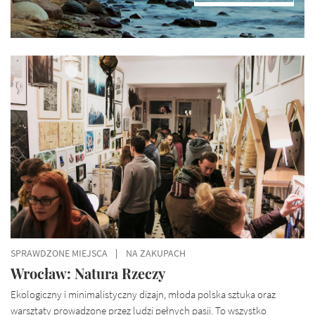
SPRAWDZONE MIEJSCA
NA ZAKUPACH
Wrocław: Natura Rzeczy
Ekologiczny i minimalistyczny dizajn, młoda polska sztuka oraz
warsztaty prowadzone przez ludzi pełnych pasji. To wszystko