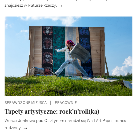
znajdziesz w Naturze Rzeczy.
SPRAWDZONE MIEJSCA
PRACOWNIE
Tapety artystyczne: rock’n’roll(ka)
We wsi Jonkowo pod Olsztynem narodził się Wall Art Paper, biznes
rodzinny.