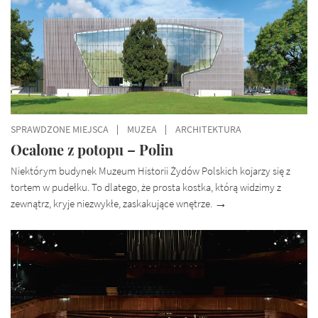
KATEGORII
SPRAWDZONE MIEJSCA
MUZEA
ARCHITEKTURA
Ocalone z potopu – Polin
Niektórym budynek Muzeum Historii Żydów Polskich kojarzy się z
tortem w pudełku. To dlatego, że prosta kostka, którą widzimy z
zewnątrz, kryje niezwykłe, zaskakujące wnętrze.