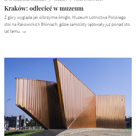
Kraków: odlecieć w muzeum
Z góry wygląda jak olbrzymie śmigło. Muzeum Lotnictwa Polskiego
stoi na Rakowickich Błoniach, gdzie samoloty lądowały już ponad sto
lat temu.