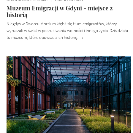
Muzeum Emigracji w Gdyni - miejsce z
historią
Niegdyś w Dworcu Morskim kłębił się tłum emigrantów, którzy
wyruszali w świat w poszukiwaniu wolności i innego życia. Dziś działa
tu muzeum, które opowiada ich historię.