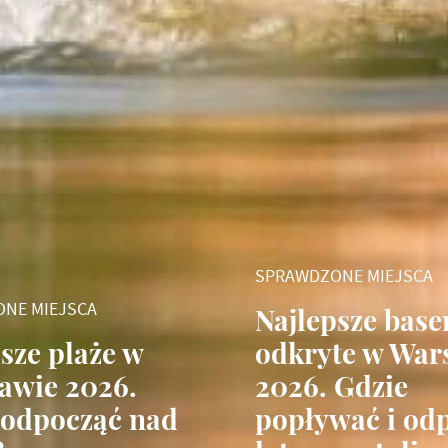
SPRAWDZONE MIEJSCA
NE MIEJSCA
Najlepsze base
sze plaże w
odkryte w War
awie 2026.
2026. Gdzie
 odpocząć nad
popływać i od