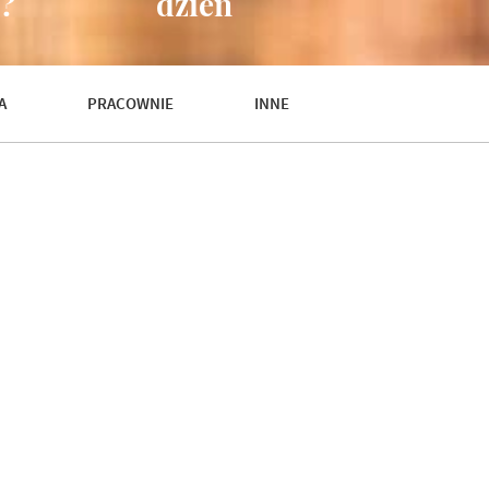
y?
dzień
A
PRACOWNIE
INNE