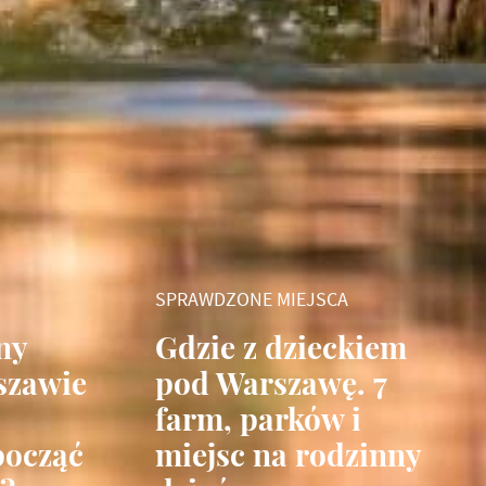
SPRAWDZONE MIEJSCA
ny
Gdzie z dzieckiem
szawie
pod Warszawę. 7
farm, parków i
począć
miejsc na rodzinny