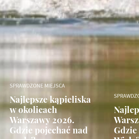
SPRAWDZONE MIEJSCA
SPRAWDZO
Najlepsze kąpieliska
w okolicach
Najlep
Warszawy 2026.
Warsz
Gdzie pojechać nad
Gdzie