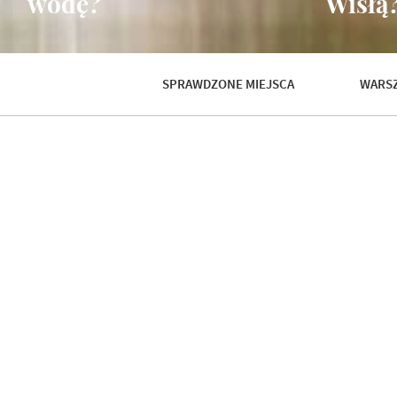
wodę?
Wisłą
SPRAWDZONE MIEJSCA
WARSZ