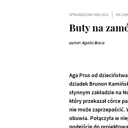
SPRAWDZONE MIEJSCA
NA ZA
Buty na zamó
autor: Agata Baca
Aga Prus od dzieciństwa 
dziadek Brunon Kamińsk
słynnym zakładzie na No
który przekazał córce pa
nie może zaprzepaścić. 
obuwia. Połączyła w niej
podejście do projektowa