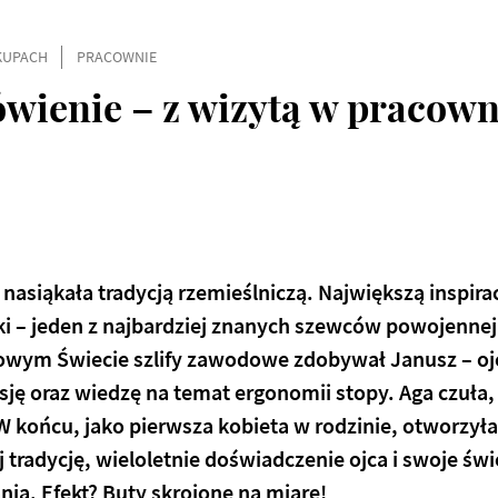
KUPACH
PRACOWNIE
wienie – z wizytą w pracown
nasiąkała tradycją rzemieślniczą. Największą inspirac
i – jeden z najbardziej znanych szewców powojennej
wym Świecie szlify zawodowe zdobywał Janusz – ojci
sję oraz wiedzę na temat ergonomii stopy. Aga czuła,
W końcu, jako pierwsza kobieta w rodzinie, otworzył
 tradycję, wieloletnie doświadczenie ojca i swoje św
nia. Efekt? Buty skrojone na miarę!