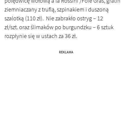
polędwicę wołową à la Rossini /Foie Gras, gratin
ziemniaczany z truflą, szpinakiem i duszoną
szalotką (110 zł). Nie zabrakło ostryg – 12
zł/szt. oraz ślimaków po burgundzku – 6 sztuk
rozpłynie się w ustach za 36 zł.
REKLAMA