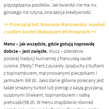
przyrządzania posiłków. Jak twierdzi nie ma nic
gorszego niż rutyna, ona zabija kreatywność.
>> Przeczytaj też: Brasserie Warszawska: wywiad
z szefem kuchni Mateuszem Wichrowskim <<
Menu – jak wszędzie, gdzie gotują naprawdę
dobrze – jest zwięzłe.
Klucz – zderzenie
polskiej tradycji kulinarnej z francuską sauté
cuisine. Efekty? Pierś z pulardy /prażuchy z truflami
z topinamburem, marynowanymi pieczarkami i
jarmużem (68 zł). Jako danie główne polecany jest
także smażony turbot lub pierogi z kaszą gryczaną,
suszonymi śliwkami, topinamburem i natką
pietruszki(98 zł). W menu znajdziecie również