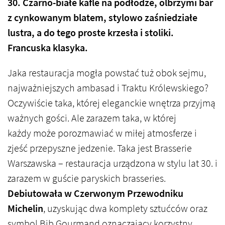
30. Czarno-białe kafle na podłodze, olbrzymi bar
z cynkowanym blatem, stylowo zaśniedziałe
lustra, a do tego proste krzesła i stoliki.
Francuska klasyka.
Jaka restauracja mogła powstać tuż obok sejmu,
najważniejszych ambasad i Traktu Królewskiego?
Oczywiście taka, której eleganckie wnętrza przyjmą
ważnych gości. Ale zarazem taka, w której
każdy może porozmawiać w miłej atmosferze i
zjeść przepyszne jedzenie.
Taka jest Brasserie
Warszawska – restauracja urządzona w stylu lat 30. i
zarazem w guście paryskich brasseries.
Debiutowała w Czerwonym Przewodniku
Michelin
, uzyskując dwa komplety sztućców oraz
symbol Bib Gourmand oznaczający korzystny