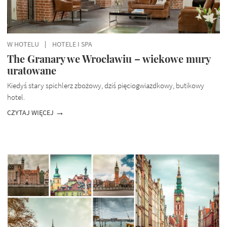
W HOTELU
HOTELE I SPA
The Granary we Wrocławiu – wiekowe mury
uratowane
Kiedyś stary spichlerz zbożowy, dziś pięciogwiazdkowy, butikowy
hotel.
CZYTAJ WIĘCEJ