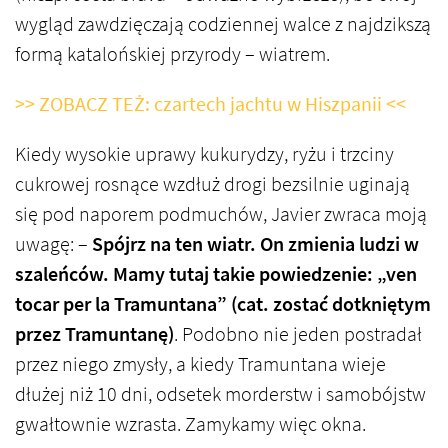
wygląd zawdzięczają codziennej walce z najdzikszą
formą katalońskiej przyrody – wiatrem.
>> ZOBACZ TEŻ: czartech jachtu w Hiszpanii <<
Kiedy wysokie uprawy kukurydzy, ryżu i trzciny
cukrowej rosnące wzdłuż drogi bezsilnie uginają
się pod naporem podmuchów, Javier zwraca moją
uwagę: –
Spójrz na ten wiatr. On zmienia ludzi w
szaleńców. Mamy tutaj takie powiedzenie: „ven
tocar per la Tramuntana” (cat. zostać dotkniętym
przez Tramuntanę)
. Podobno nie jeden postradał
przez niego zmysły, a kiedy Tramuntana wieje
dłużej niż 10 dni, odsetek morderstw i samobójstw
gwałtownie wzrasta. Zamykamy więc okna.