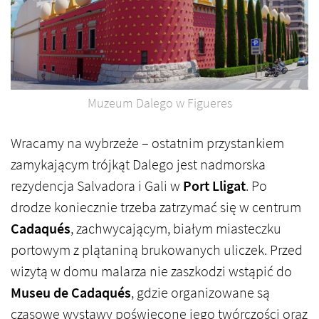
Muzeum Dalego w Figueres
Wracamy na wybrzeże – ostatnim przystankiem
zamykającym trójkąt Dalego jest nadmorska
rezydencja Salvadora i Gali w
Port Lligat
. Po
drodze koniecznie trzeba zatrzymać się w centrum
Cadaqués
, zachwycającym, białym miasteczku
portowym z plątaniną brukowanych uliczek. Przed
wizytą w domu malarza nie zaszkodzi wstąpić do
Museu de Cadaqués
, gdzie organizowane są
czasowe wystawy poświęcone jego twórczości oraz