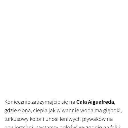
Koniecznie zatrzymajcie się na
Cala Aiguafreda
,
gdzie słona, ciepła jak w wannie woda ma głęboki,
turkusowy kolor i unosi leniwych pływaków na
powierzchni. Wystarczy położyć wygodnie na fali i