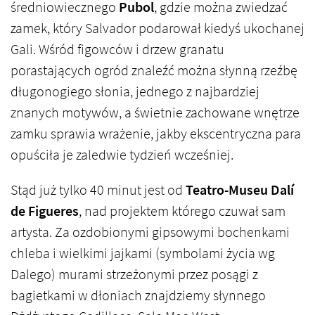
średniowiecznego
Pubol
, gdzie można zwiedzać
zamek, który Salvador podarował kiedyś ukochanej
Gali. Wśród figowców i drzew granatu
porastających ogród znaleźć można słynną rzeźbę
długonogiego słonia, jednego z najbardziej
znanych motywów, a świetnie zachowane wnętrze
zamku sprawia wrażenie, jakby ekscentryczna para
opuściła je zaledwie tydzień wcześniej.
Stąd już tylko 40 minut jest od
Teatro-Museu Dalí
de Figueres
, nad projektem którego czuwał sam
artysta. Za ozdobionymi gipsowymi bochenkami
chleba i wielkimi jajkami (symbolami życia wg
Dalego) murami strzeżonymi przez posągi z
bagietkami w dłoniach znajdziemy słynnego