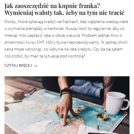
Jak zaoszczędzić na kupnie franka?
Wymieniaj waluty tak, żeby na tym nie tracić
Osoby, które spłacają kredyt we frankach, bez wątpienia wiedzą wiele
o wymianie pieniędzy w kantorze. Muszą robić to regularnie, aby co
miesiąc móc zapłacić ratę w obcej walucie. Problem jednak tkwi w
zmienności kursu CHF, który bywa nieprzewidywalny. W jednej chwili
cena może wzrosnąć, co wpłynie na ratę kredytu. Czy da się zatem
coś zrobić, by mieć tę sytuację pod kontrolą?
CZYTAJ WIĘCEJ