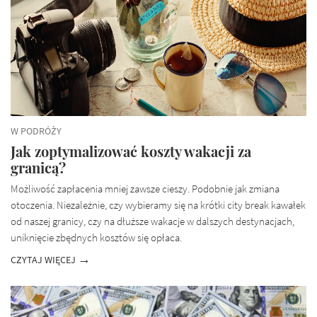
W PODRÓŻY
Jak zoptymalizować koszty wakacji za
granicą?
Możliwość zapłacenia mniej zawsze cieszy. Podobnie jak zmiana
otoczenia. Niezależnie, czy wybieramy się na krótki city break kawałek
od naszej granicy, czy na dłuższe wakacje w dalszych destynacjach,
uniknięcie zbędnych kosztów się opłaca.
CZYTAJ WIĘCEJ