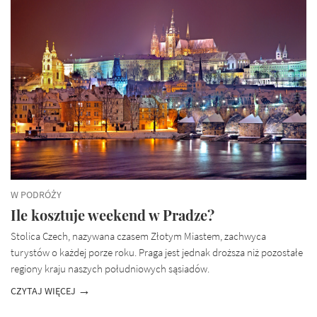
W PODRÓŻY
Ile kosztuje weekend w Pradze?
Stolica Czech, nazywana czasem Złotym Miastem, zachwyca
turystów o każdej porze roku. Praga jest jednak droższa niż pozostałe
regiony kraju naszych południowych sąsiadów.
CZYTAJ WIĘCEJ