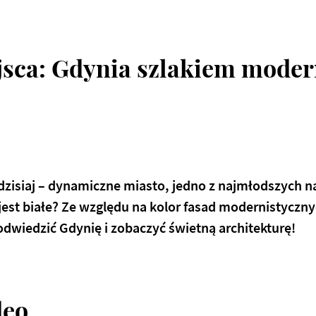
jsca: Gdynia szlakiem mode
dzisiaj – dynamiczne miasto, jedno z najmłodszych n
 jest białe? Ze względu na kolor fasad modernistycz
odwiedzić Gdynię i zobaczyć świetną architekturę!
deo