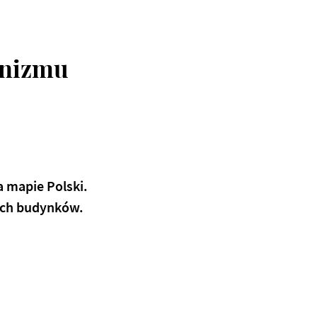
rnizmu
a mapie Polski.
nych budynków.