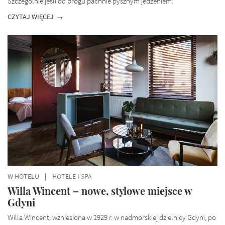
Szczególnie jeśli od progu pachnie pysznym jedzeniem.
CZYTAJ WIĘCEJ
W HOTELU
HOTELE I SPA
Willa Wincent – nowe, stylowe miejsce w
Gdyni
Willa Wincent, wzniesiona w 1929 r. w nadmorskiej dzielnicy Gdyni, po