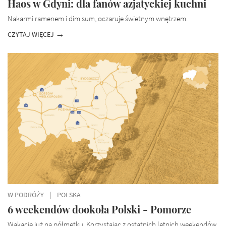
Haos w Gdyni: dla fanów azjatyckiej kuchni
Nakarmi ramenem i dim sum, oczaruje świetnym wnętrzem.
CZYTAJ WIĘCEJ
W PODRÓŻY
POLSKA
6 weekendów dookoła Polski - Pomorze
Wakacje już na półmetku. Korzystając z ostatnich letnich weekendów