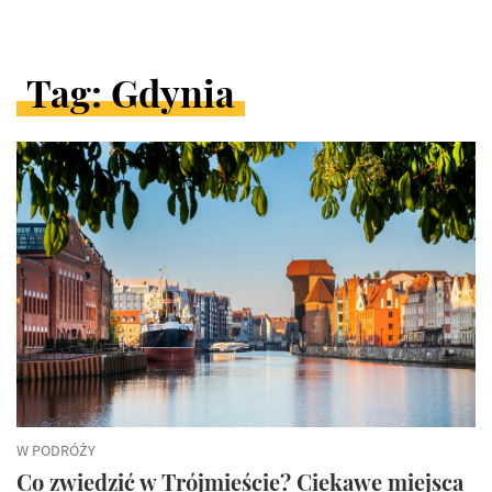
Tag: Gdynia
ARTYKUŁY
W
KATEGORII
W PODRÓŻY
Co zwiedzić w Trójmieście? Ciekawe miejsca