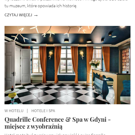
tu muzeum, które opowiada ich historię.
CZYTAJ WIĘCEJ
W HOTELU
HOTELE I SPA
Quadrille Conference & Spa w Gdyni -
miejsce z wyobraźnią