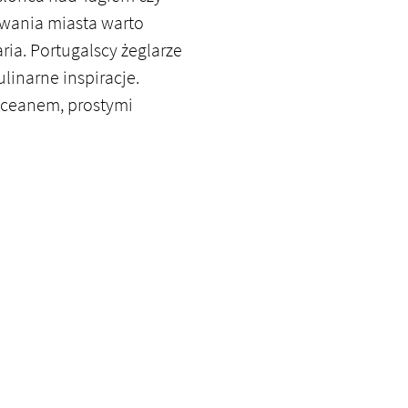
ywania miasta warto
aria. Portugalscy żeglarze
linarne inspiracje.
oceanem, prostymi