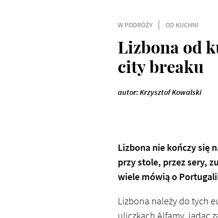
W PODRÓŻY
OD KUCHNI
Lizbona od k
city breaku
autor: Krzysztof Kowalski
Lizbona nie kończy się n
przy stole, przez sery, z
wiele mówią o Portugali
Lizbona należy do tych e
uliczkach Alfamy, jadąc