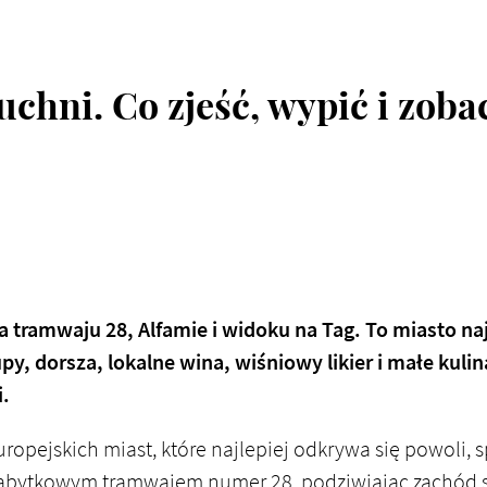
uchni. Co zjeść, wypić i zob
a tramwaju 28, Alfamie i widoku na Tag. To miasto naj
upy, dorsza, lokalne wina, wiśniowy likier i małe kuli
i.
uropejskich miast, które najlepiej odkrywa się powoli,
 zabytkowym tramwajem numer 28, podziwiając zachód 