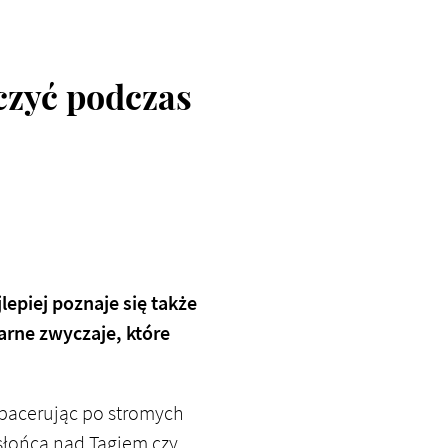
aczyć podczas
lepiej poznaje się także
narne zwyczaje, które
 spacerując po stromych
słońca nad Tagiem czy