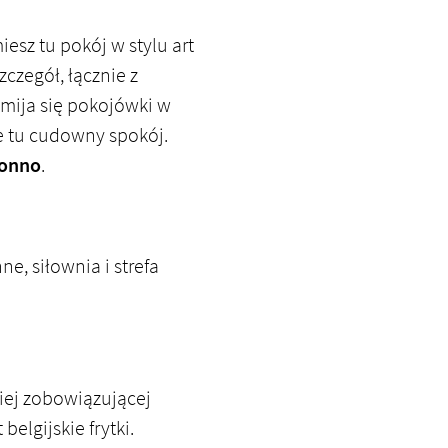
sz tu pokój w stylu art
czegół, łącznie z
ija się pokojówki w
e tu cudowny spokój.
konno
.
nne, siłownia i strefa
niej zobowiązującej
 belgijskie frytki.