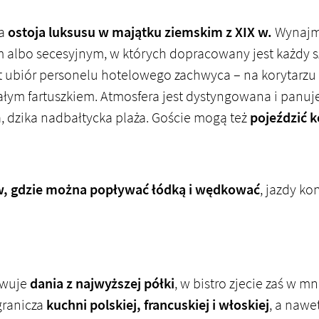
na
ostoja luksusu w majątku ziemskim z XIX w.
Wynajmie
 albo secesyjnym, w których dopracowany jest każdy sz
t ubiór personelu hotelowego zachwyca – na korytarzu m
ałym fartuszkiem. Atmosfera jest dystyngowana i panuj
, dzika nadbałtycka plaża. Goście mogą też
pojeździć 
w, gdzie można popływać łódką i wędkować
, jazdy ko
rwuje
dania z najwyższej półki
, w bistro zjecie zaś w m
granicza
kuchni polskiej, francuskiej i włoskiej
, a nawet