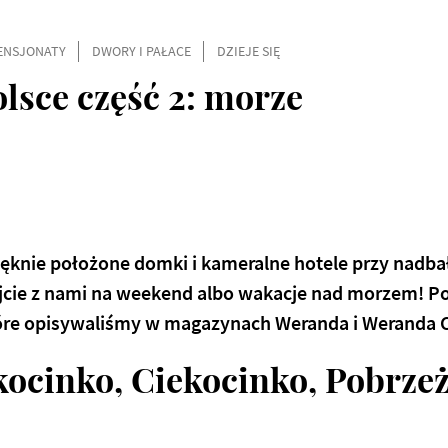
ENSJONATY
DWORY I PAŁACE
DZIEJE SIĘ
lsce część 2: morze
ięknie położone domki i kameralne hotele przy nadba
zajcie z nami na weekend albo wakacje nad morzem! P
óre opisywaliśmy w magazynach Weranda i Weranda 
ekocinko, Ciekocinko, Pobrze