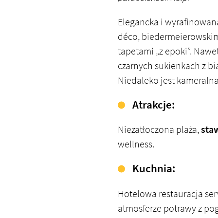
Elegancka i wyrafinowa
déco, biedermeierowskim
tapetami „z epoki”. Nawe
czarnych sukienkach z bi
Niedaleko jest kameralna
Atrakcje:
Niezatłoczona plaża,
sta
wellness.
Kuchnia:
Hotelowa restauracja se
atmosferze potrawy z po