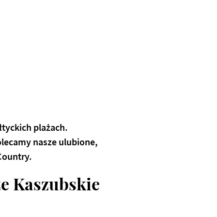
łtyckich plażach.
olecamy nasze ulubione,
Country.
że Kaszubskie