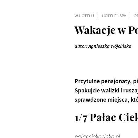
W HOTELU
HOTELE I SPA
P
Wakacje w Po
autor: Agnieszka Wójcińska
Przytulne pensjonaty, p
Spakujcie walizki i rus
sprawdzone miejsca, kt
1/7 Pałac Ci
palacciekocinko.pl