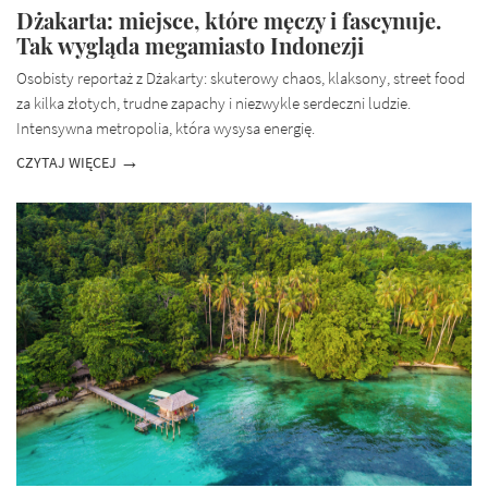
Dżakarta: miejsce, które męczy i fascynuje.
Tak wygląda megamiasto Indonezji
Osobisty reportaż z Dżakarty: skuterowy chaos, klaksony, street food
za kilka złotych, trudne zapachy i niezwykle serdeczni ludzie.
Intensywna metropolia, która wysysa energię.
CZYTAJ WIĘCEJ