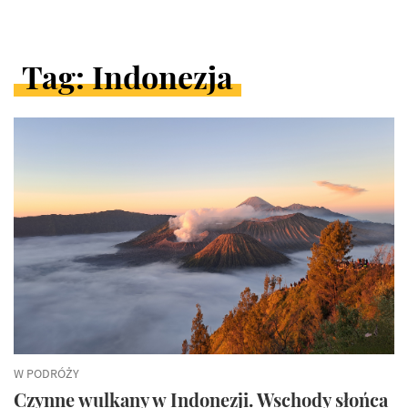
Tag: Indonezja
ARTYKUŁY
W
KATEGORII
W PODRÓŻY
Czynne wulkany w Indonezji. Wschody słońca