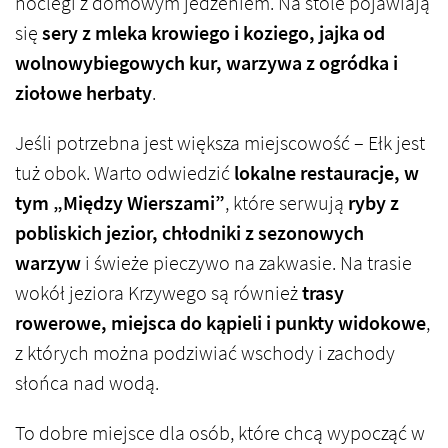
noclegi z domowym jedzeniem. Na stole pojawiają
się
sery z mleka krowiego i koziego, jajka od
wolnowybiegowych kur, warzywa z ogródka i
ziołowe herbaty
.
Jeśli potrzebna jest większa miejscowość – Ełk jest
tuż obok. Warto odwiedzić
lokalne restauracje, w
tym „Między Wierszami”
, które serwują
ryby z
pobliskich jezior, chłodniki z sezonowych
warzyw
i świeże pieczywo na zakwasie. Na trasie
wokół jeziora Krzywego są również
trasy
rowerowe, miejsca do kąpieli i punkty widokowe
,
z których można podziwiać wschody i zachody
słońca nad wodą.
To dobre miejsce dla osób, które chcą wypocząć w