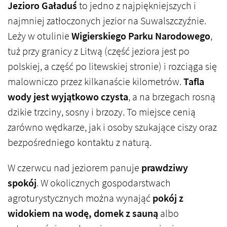
Jezioro Gaładuś
to jedno z najpiękniejszych i
najmniej zatłoczonych jezior na Suwalszczyźnie.
Leży w otulinie
Wigierskiego Parku Narodowego
,
tuż przy granicy z Litwą (część jeziora jest po
polskiej, a część po litewskiej stronie) i rozciąga się
malowniczo przez kilkanaście kilometrów.
Tafla
wody jest wyjątkowo czysta
, a na brzegach rosną
dzikie trzciny, sosny i brzozy. To miejsce cenią
zarówno wędkarze, jak i osoby szukające ciszy oraz
bezpośredniego kontaktu z naturą.
W czerwcu nad jeziorem panuje
prawdziwy
spokój
. W okolicznych gospodarstwach
agroturystycznych można wynająć
pokój z
widokiem na wodę, domek z sauną
albo