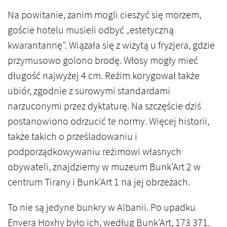
Na powitanie, zanim mogli cieszyć się morzem,
goście hotelu musieli odbyć „estetyczną
kwarantannę”. Wiązała się z wizytą u fryzjera, gdzie
przymusowo golono brodę. Włosy mogły mieć
długość najwyżej 4 cm. Reżim korygował także
ubiór, zgodnie z surowymi standardami
narzuconymi przez dyktaturę. Na szczęście dziś
postanowiono odrzucić te normy. Więcej historii,
także takich o prześladowaniu i
podporządkowywaniu reżimowi własnych
obywateli, znajdziemy w muzeum Bunk’Art 2 w
centrum Tirany i Bunk’Art 1 na jej obrzeżach.
To nie są jedyne bunkry w Albanii. Po upadku
Envera Hoxhy było ich, według Bunk’Art, 173 371.