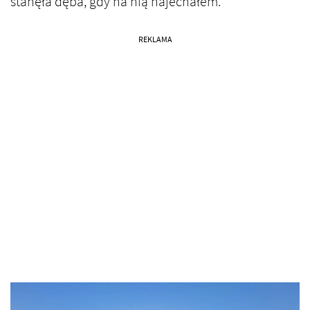
stanęła dęba, gdy na nią najechałem.
REKLAMA