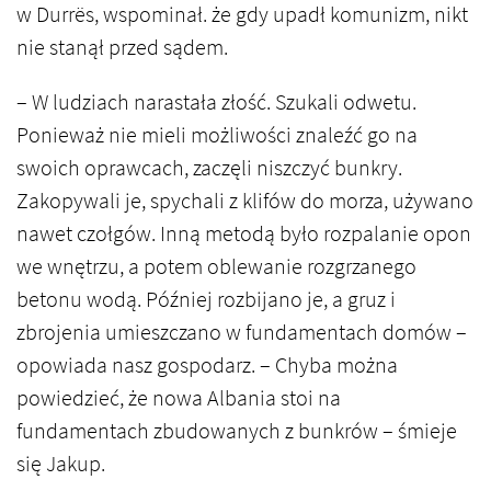
w Durrës, wspominał. że gdy upadł komunizm, nikt
nie stanął przed sądem.
– W ludziach narastała złość. Szukali odwetu.
Ponieważ nie mieli możliwości znaleźć go na
swoich oprawcach, zaczęli niszczyć bunkry.
Zakopywali je, spychali z klifów do morza, używano
nawet czołgów. Inną metodą było rozpalanie opon
we wnętrzu, a potem oblewanie rozgrzanego
betonu wodą. Później rozbijano je, a gruz i
zbrojenia umieszczano w fundamentach domów –
opowiada nasz gospodarz. – Chyba można
powiedzieć, że nowa Albania stoi na
fundamentach zbudowanych z bunkrów – śmieje
się Jakup.