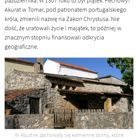
października. W 1307 roku to był piątek. Pechowy?
Akurat w Tomar, pod patronatem portugalskiego
króla, zmienili nazwę na Zakon Chrystusa. Nie
dość, że uratowali życie i majątek, to później w
znacznym stopniu finansowali odkrycia
geograficzne.
W Aljustrel zachowały się kamienne domy, które