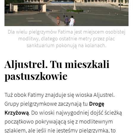
Dla wielu pielgrzymów Fatima jest miejscem osobistej
modlitwy, dlatego ostatnie metry przez plac
sanktuarium pokonują na kolanach.
Aljustrel. Tu mieszkali
pastuszkowie
Tuż obok Fatimy znajduje się wioska Aljustrel.
Grupy pielgrzymkowe zaczynają tu
Drogę
Krzyżową
. Do wioski najwygodniej dojść ścieżką
początkowo pokrywającą się z modlitewnym
szlakiem, ale jeśli nie jesteśmy pielgrzymką, to