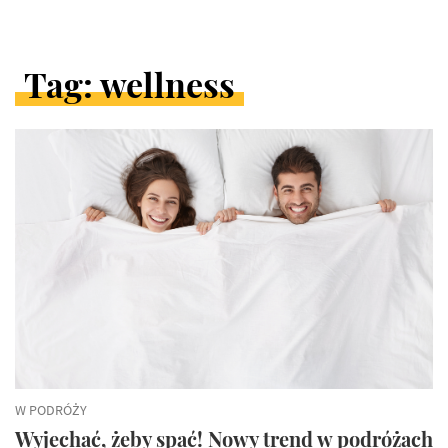
Tag: wellness
ARTYKUŁY
W
KATEGORII
W PODRÓŻY
Wyjechać, żeby spać! Nowy trend w podróżach