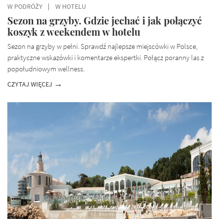
W PODRÓŻY
W HOTELU
Sezon na grzyby. Gdzie jechać i jak połączyć
koszyk z weekendem w hotelu
Sezon na grzyby w pełni. Sprawdź najlepsze miejscówki w Polsce,
praktyczne wskazówki i komentarze ekspertki. Połącz poranny las z
popołudniowym wellness.
CZYTAJ WIĘCEJ