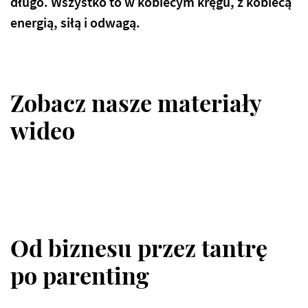
długo. Wszystko to w kobiecym kręgu, z kobiecą
energią, siłą i odwagą.
Zobacz nasze materiały
wideo
Od biznesu przez tantrę
po parenting