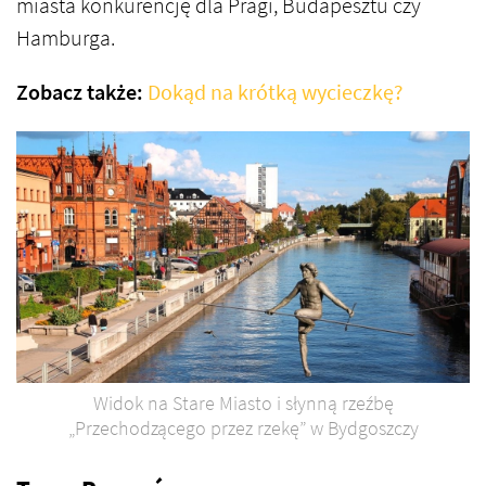
miasta konkurencję dla Pragi, Budapesztu czy
Hamburga.
Zobacz także:
Dokąd na krótką wycieczkę?
Widok na Stare Miasto i słynną rzeźbę
„Przechodzącego przez rzekę” w Bydgoszczy