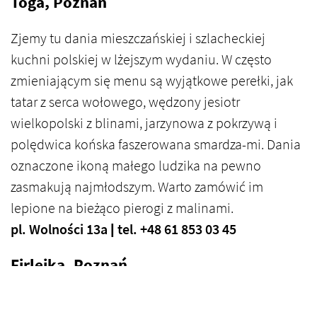
Toga, Poznań
Zjemy tu dania mieszczańskiej i szlacheckiej
kuchni polskiej w lżejszym wydaniu. W często
zmieniającym się menu są wyjątkowe perełki, jak
tatar z serca wołowego, wędzony jesiotr
wielkopolski z blinami, jarzynowa z pokrzywą i
polędwica końska faszerowana smardza-mi. Dania
oznaczone ikoną małego ludzika na pewno
zasmakują najmłodszym. Warto zamówić im
lepione na bieżąco pierogi z malinami.
pl. Wolności 13a | tel. +48 61 853 03 45 ­
Firlejka, Poznań
W klimatycznej starej piwnicy pełnej cegły i