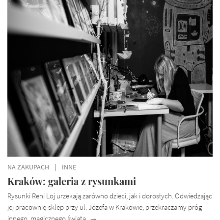
KATEGORII
NA ZAKUPACH
INNE
Kraków: galeria z rysunkami
Rysunki Reni Loj urzekają zarówno dzieci, jak i dorosłych. Odwiedzając
jej pracownię-sklep przy ul. Józefa w Krakowie, przekraczamy próg
innego, magicznego świata.