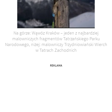
Na górze: Wąwóz Kraków – jeden z najbardziej
malowniczych fragmentów Tatrzańskiego Parku
Narodowego, niżej: malowniczy Trzydniowiański Wierch
w Tatrach Zachodnich
REKLAMA