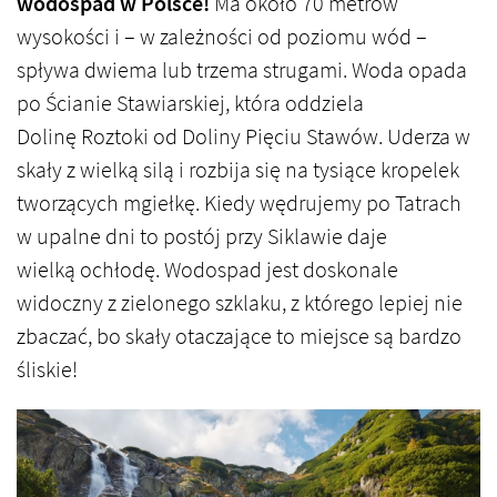
wodospad w Polsce!
Ma około 70 metrów
wysokości i – w zależności od poziomu wód –
spływa dwiema lub trzema strugami. Woda opada
po Ścianie Stawiarskiej, która oddziela
Dolinę Roztoki od Doliny Pięciu Stawów. Uderza w
skały z wielką silą i rozbija się na tysiące kropelek
tworzących mgiełkę. Kiedy wędrujemy po Tatrach
w upalne dni to postój przy Siklawie daje
wielką ochłodę. Wodospad jest doskonale
widoczny z zielonego szklaku, z którego lepiej nie
zbaczać, bo skały otaczające to miejsce są bardzo
śliskie!