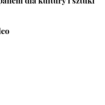
panem dla kultury i sztuki
deo