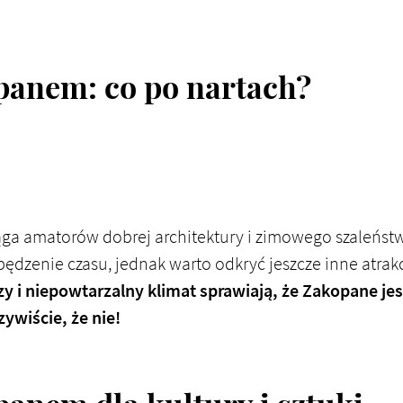
panem: co po nartach?
ciąga amatorów dobrej architektury i zimowego szaleńs
pędzenie czasu, jednak warto odkryć jeszcze inne atrak
y i niepowtarzalny klimat sprawiają, że Zakopane jest
ywiście, że nie!