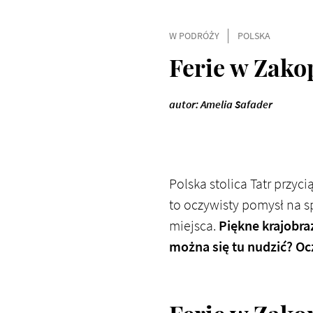
W PODRÓŻY
POLSKA
Ferie w Zako
autor: Amelia Safader
Polska stolica Tatr przy
to oczywisty pomysł na s
miejsca.
Piękne krajobraz
można się tu nudzić? Ocz