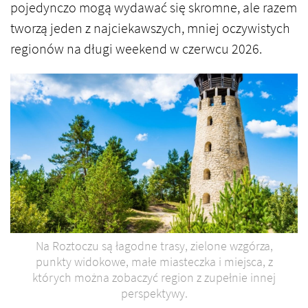
pojedynczo mogą wydawać się skromne, ale razem
tworzą jeden z najciekawszych, mniej oczywistych
regionów na długi weekend w czerwcu 2026.
Na Roztoczu są łagodne trasy, zielone wzgórza,
punkty widokowe, małe miasteczka i miejsca, z
których można zobaczyć region z zupełnie innej
perspektywy.