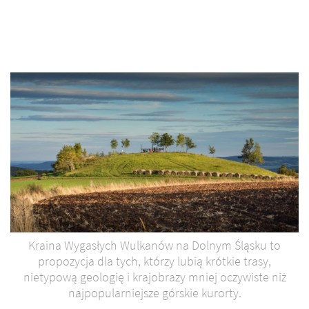
Kraina Wygasłych Wulkanów na Dolnym Śląsku to
propozycja dla tych, którzy lubią krótkie trasy,
nietypową geologię i krajobrazy mniej oczywiste niż
najpopularniejsze górskie kurorty.