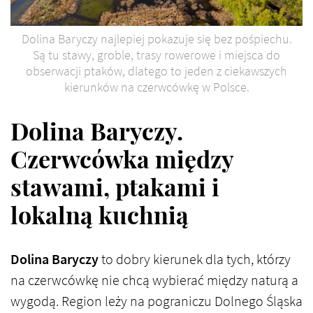
Dolina Baryczy najlepiej pokazuje się bez pośpiechu.
Są tu stawy, groble, trasy rowerowe i miejsca do
obserwacji ptaków, dlatego to jeden z ciekawszych
kierunków na czerwcówkę w Polsce.
Dolina Baryczy.
Czerwcówka między
stawami, ptakami i
lokalną kuchnią
Dolina Baryczy
to dobry kierunek dla tych, którzy
na czerwcówkę nie chcą wybierać między naturą a
wygodą. Region leży na pograniczu Dolnego Śląska