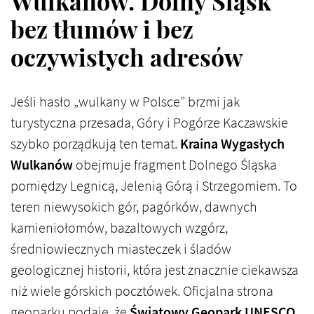
Wulkanów. Dolny Śląsk
bez tłumów i bez
oczywistych adresów
Jeśli hasło „wulkany w Polsce” brzmi jak
turystyczna przesada, Góry i Pogórze Kaczawskie
szybko porządkują ten temat.
Kraina Wygasłych
Wulkanów
obejmuje fragment Dolnego Śląska
pomiędzy Legnicą, Jelenią Górą i Strzegomiem. To
teren niewysokich gór, pagórków, dawnych
kamieniołomów, bazaltowych wzgórz,
średniowiecznych miasteczek i śladów
geologicznej historii, która jest znacznie ciekawsza
niż wiele górskich pocztówek. Oficjalna strona
geoparku podaje, że
Światowy Geopark UNESCO