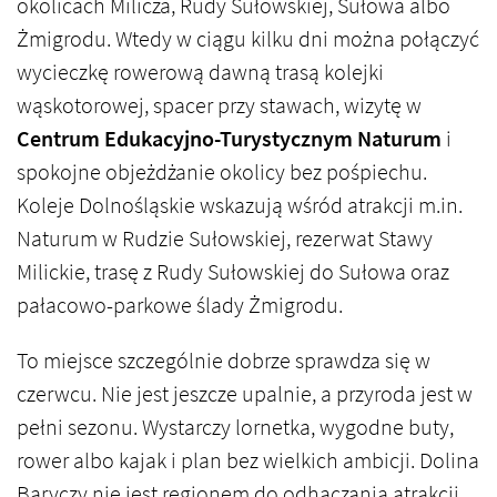
okolicach Milicza, Rudy Sułowskiej, Sułowa albo
Żmigrodu. Wtedy w ciągu kilku dni można połączyć
wycieczkę rowerową dawną trasą kolejki
wąskotorowej, spacer przy stawach, wizytę w
Centrum Edukacyjno-Turystycznym Naturum
i
spokojne objeżdżanie okolicy bez pośpiechu.
Koleje Dolnośląskie wskazują wśród atrakcji m.in.
Naturum w Rudzie Sułowskiej, rezerwat Stawy
Milickie, trasę z Rudy Sułowskiej do Sułowa oraz
pałacowo-parkowe ślady Żmigrodu.
To miejsce szczególnie dobrze sprawdza się w
czerwcu. Nie jest jeszcze upalnie, a przyroda jest w
pełni sezonu. Wystarczy lornetka, wygodne buty,
rower albo kajak i plan bez wielkich ambicji. Dolina
Baryczy nie jest regionem do odhaczania atrakcji.