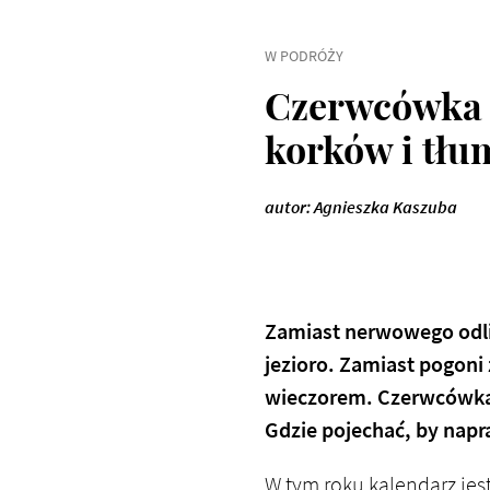
W PODRÓŻY
Czerwcówka 2
korków i tł
autor: Agnieszka Kaszuba
Zamiast nerwowego odlic
jezioro. Zamiast pogoni 
wieczorem. Czerwcówka 
Gdzie pojechać, by nap
W tym roku kalendarz je