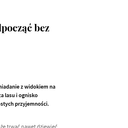
dpocząć bez
niadanie z widokiem na
a lasu i ognisko
stych przyjemności.
oże trwać nawet dziewięć