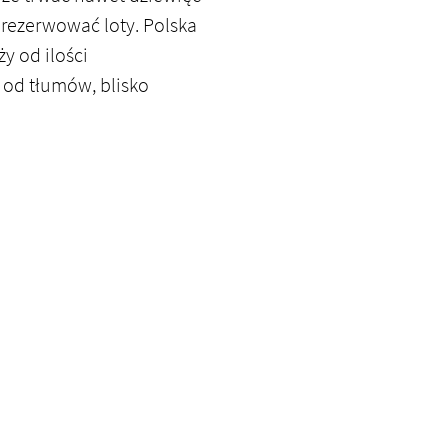
u rezerwować loty. Polska
y od ilości
 od tłumów, blisko