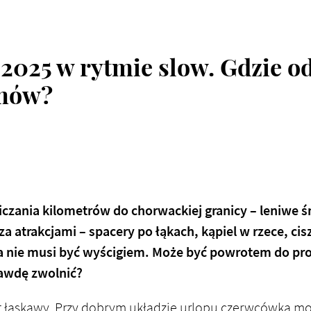
025 w rytmie slow. Gdzie o
umów?
zania kilometrów do chorwackiej granicy – leniwe ś
za atrakcjami – spacery po łąkach, kąpiel w rzece, cisz
nie musi być wyścigiem. Może być powrotem do pro
rawdę zwolnić?
st łaskawy. Przy dobrym układzie urlopu czerwcówka m