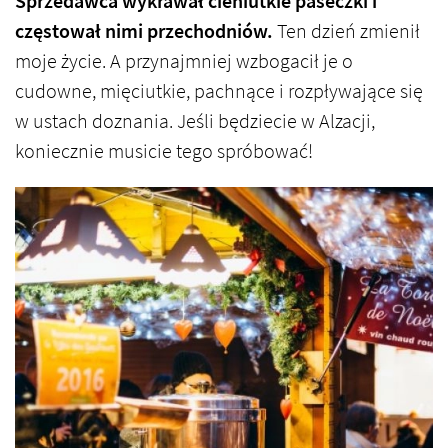
Sprzedawca wykrawał cieniutkie paseczki i
częstował nimi przechodniów.
Ten dzień zmienił
moje życie. A przynajmniej wzbogacił je o
cudowne, mięciutkie, pachnące i rozpływające się
w ustach doznania. Jeśli będziecie w Alzacji,
koniecznie musicie tego spróbować!