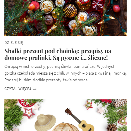
DZIEJE SIĘ
Słodki prezent pod choinkę: przepisy na
domowe pralinki. Są pyszne i... śliczne!
Chrupią w nich orzechy, pachną śliwki i pomarańcze. W jednych
gorzka czekolada miesza się z chili, w innych – biała z kwaśną limonką.
Podaruj bliskim słodkie prezenty, takie od serca.
CZYTAJ WIĘCEJ