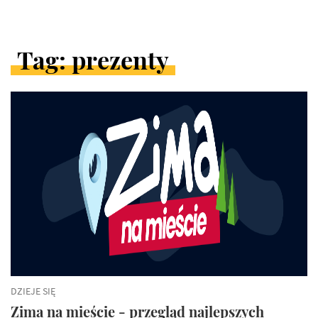
Tag: prezenty
ARTYKUŁY
W
KATEGORII
DZIEJE SIĘ
Zima na mieście - przegląd najlepszych