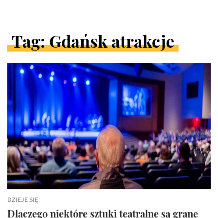
Tag: Gdańsk atrakcje
ARTYKUŁY
W
KATEGORII
DZIEJE SIĘ
Dlaczego niektóre sztuki teatralne są grane