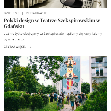
DZIEJE SIĘ
RESTAURACJE
Polski design w Teatrze Szekspirowskim w
Gdańsku
Już nie tylko obejrzymy tu Szekspira, ale napijemy się kawy i zjemy
pyszne ciasto.
CZYTAJ WIĘCEJ