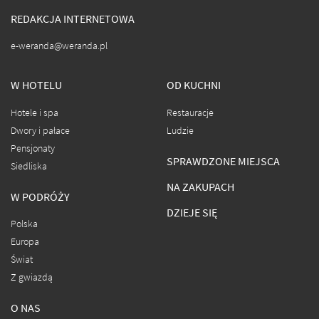
REDAKCJA INTERNETOWA
e-weranda@weranda.pl
W HOTELU
OD KUCHNI
Hotele i spa
Restauracje
Dwory i pałace
Ludzie
Pensjonaty
SPRAWDZONE MIEJSCA
Siedliska
NA ZAKUPACH
W PODRÓŻY
DZIEJE SIĘ
Polska
Europa
Świat
Z gwiazdą
O NAS