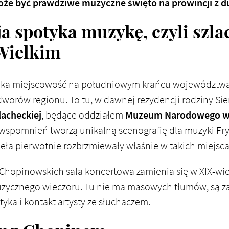
że być prawdziwe muzyczne święto na prowincji z d
ja spotyka muzykę, czyli szl
Wielkim
elka miejscowość na południowym krańcu województwa
dworów regionu. To tu, w dawnej rezydencji rodziny Sie
lacheckiej
, będące oddziałem
Muzeum Narodowego w
i wspomnień tworzą unikalną scenografię dla muzyki Fr
eła pierwotnie rozbrzmiewały właśnie w takich miejsca
Chopinowskich sala koncertowa zamienia się w XIX-wie
uzycznego wieczoru. Tu nie ma masowych tłumów, są za 
yka i kontakt artysty ze słuchaczem.