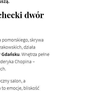
uszą.
achecki dwór
 pomorskiego, skrywa
rakowskich, działa
 Gdańsku
. Wnętrza pełne
yderyka Chopina –
ch.
czny salon, a
to emocje, bliskość