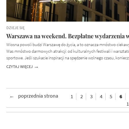
DZIEJE SIĘ
Warszawa na weekend. Bezpłatne wydarzenia w
Wiosna powoli budzi Warszawę do życia, a to oznacza mnóstwo ciekawyc
Was mnóstwo darmowych atrakcji: od kulturalnych festiwali i warsztatów
sportowe. Jeśli szukacie inspiracji na spędzenie wolnego czasu, koniec
CZYTAJ WIĘCEJ
1
2
3
4
5
6
1