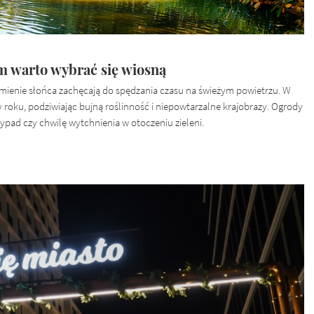
am warto wybrać się wiosną
romienie słońca zachęcają do spędzania czasu na świeżym powietrzu. W
y roku, podziwiając bujną roślinność i niepowtarzalne krajobrazy. Ogrody
pad czy chwilę wytchnienia w otoczeniu zieleni.