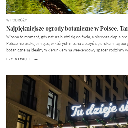
W PODRÓŻY
Najpiękniejsze ogrody botaniczne w Polsce. T
Wiosna to moment, gdy natura budzi się do życia, a pierwsze ciepłe p
Polsce nie brakuje miejsc, w których można cieszyć się urokami tej por
botaniczne są idealnym kierunkiem na weekendowy spacer, rodzinny wy
CZYTAJ WIĘCEJ