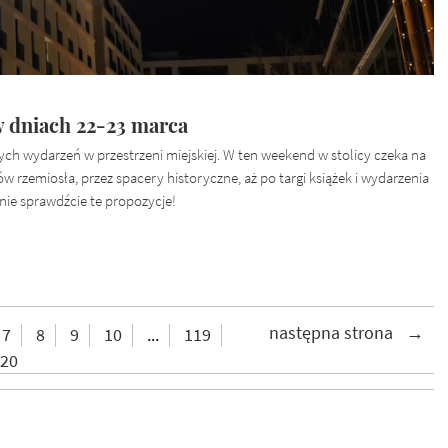
 dniach 22-23 marca
h wydarzeń w przestrzeni miejskiej. W ten weekend w stolicy czeka na
 rzemiosła, przez spacery historyczne, aż po targi książek i wydarzenia
znie sprawdźcie te propozycje!
7
8
9
10
...
119
20