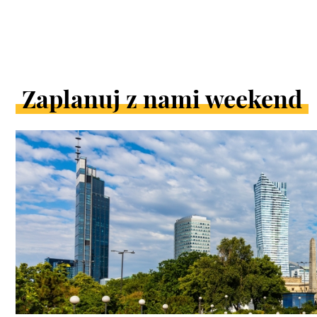
Zaplanuj z nami weekend
ARTYKUŁY
W
KATEGORII