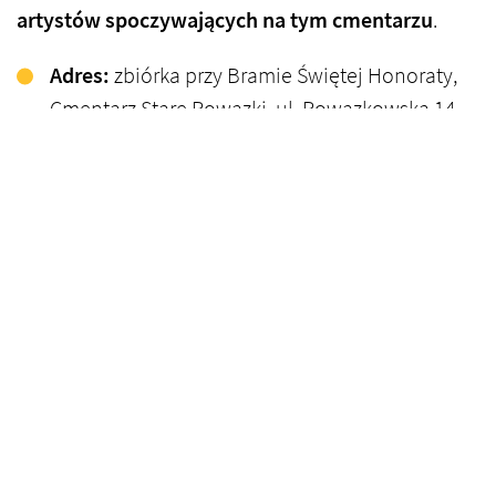
artystów spoczywających na tym cmentarzu
.​
Adres:
zbiórka przy Bramie Świętej Honoraty,
Cmentarz Stare Powązki, ul. Powązkowska 14,
Warszawa​
Data i godzina:
niedziela, 30 marca
Zdrowie pod kontrolą
Weź udział w wydarzeniu
promującym zdrowy styl
życia,
gdzie czekają bezpłatne badania
profilaktyczne, konsultacje z lekarzami oraz
warsztaty edukacyjne na temat zdrowia.​
Adres:
Centrum Handlowe Sadyba Best Mall,