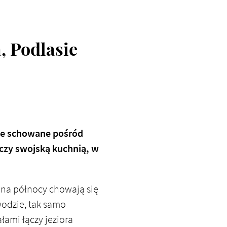
, Podlasie
rie schowane pośród
aczy swojską kuchnią, w
, na północy chowają się
wodzie, tak samo
łami łączy jeziora