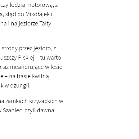
 czy łodzią motorową, z
 stąd do Mikołajek i
a i na jeziorze Tałty
trony przez jezioro, z
uszczy Piskiej – tu warto
 oraz meandrujące w lesie
e – na trasie kwitną
ak w dżungli.
, na zamkach krzyżackich w
zy Szaniec, czyli dawna