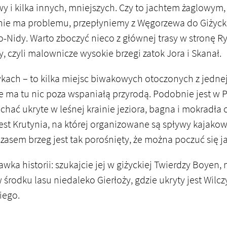
y i kilka innych, mniejszych. Czy to jachtem żaglowym,
ie ma problemu, przepłyniemy z Węgorzewa do Giżycka,
o-Nidy. Warto zboczyć nieco z głównej trasy w stronę Ryn
, czyli malownicze wysokie brzegi zatok Jora i Skanał.
h – to kilka miejsc biwakowych otoczonych z jednej s
nie ma tu nic poza wspaniałą przyrodą. Podobnie jest w P
chać ukryte w leśnej krainie jeziora, bagna i mokradła
jest Krutynia, na której organizowane są spływy kajakow
 czasem brzeg jest tak porośnięty, że można poczuć się j
awka historii: szukajcie jej w giżyckiej Twierdzy Boyen
w środku lasu niedaleko Gierłoży, gdzie ukryty jest Wilc
kiego.