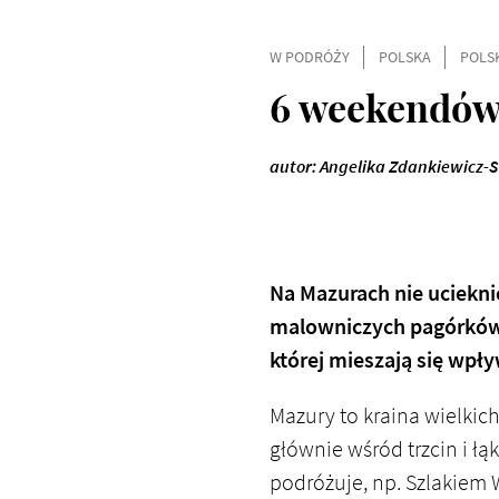
W PODRÓŻY
POLSKA
POLS
6 weekendów 
autor: Angelika Zdankiewicz-S
Na Mazurach nie uciekn
malowniczych pagórków. P
której mieszają się wpły
Mazury to kraina wielkich
głównie wśród trzcin i ł
podróżuje, np. Szlakiem W