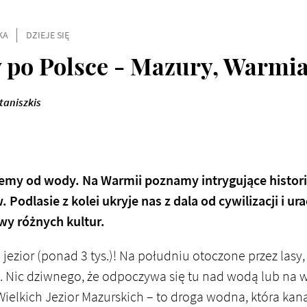
KA
DZIEJE SIĘ
po Polsce - Mazury, Warmia
taniszkis
iemy od wody. Na Warmii poznamy intrygujące histo
odlasie z kolei ukryje nas z dala od cywilizacji i ur
wy różnych kultur.
 jezior (ponad 3 tys.)! Na południu otoczone przez lasy
ąk. Nic dziwnego, że odpoczywa się tu nad wodą lub na 
ielkich Jezior Mazurskich – to droga wodna, która kana