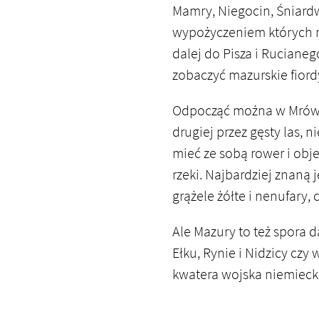
Mamry, Niegocin, Śniardw
wypożyczeniem których n
dalej do Pisza i Rucianeg
zobaczyć mazurskie fiordy
Odpocząć można w Mrówkac
drugiej przez gęsty las, 
mieć ze sobą rower i obje
rzeki. Najbardziej znaną 
grążele żółte i nenufary,
Ale Mazury to też spora d
Ełku, Rynie i Nidzicy czy 
kwatera wojska niemiec