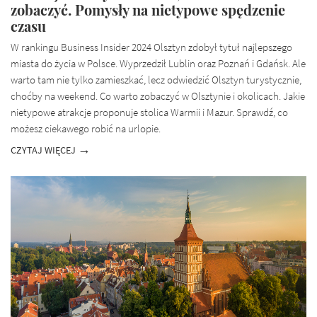
zobaczyć. Pomysły na nietypowe spędzenie
czasu
W rankingu Business Insider 2024 Olsztyn zdobył tytuł najlepszego
miasta do życia w Polsce. Wyprzedził Lublin oraz Poznań i Gdańsk. Ale
warto tam nie tylko zamieszkać, lecz odwiedzić Olsztyn turystycznie,
choćby na weekend. Co warto zobaczyć w Olsztynie i okolicach. Jakie
nietypowe atrakcje proponuje stolica Warmii i Mazur. Sprawdź, co
możesz ciekawego robić na urlopie.
CZYTAJ WIĘCEJ