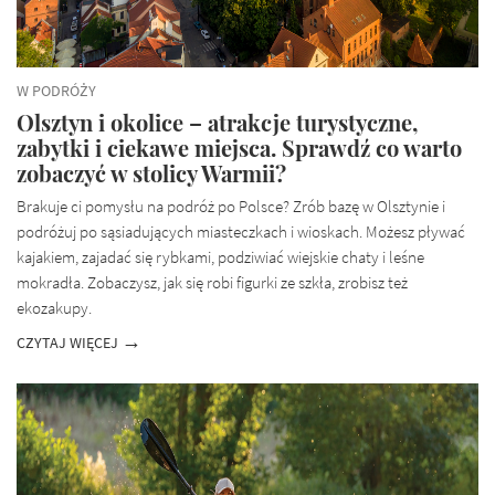
W PODRÓŻY
Olsztyn i okolice – atrakcje turystyczne,
zabytki i ciekawe miejsca. Sprawdź co warto
zobaczyć w stolicy Warmii?
Brakuje ci pomysłu na podróż po Polsce? Zrób bazę w Olsztynie i
podróżuj po sąsiadujących miasteczkach i wioskach. Możesz pływać
kajakiem, zajadać się rybkami, podziwiać wiejskie chaty i leśne
mokradła. Zobaczysz, jak się robi figurki ze szkła, zrobisz też
ekozakupy.
CZYTAJ WIĘCEJ