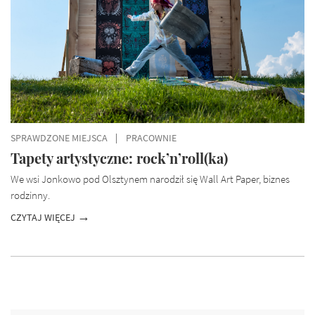
SPRAWDZONE MIEJSCA
PRACOWNIE
Tapety artystyczne: rock’n’roll(ka)
We wsi Jonkowo pod Olsztynem narodził się Wall Art Paper, biznes
rodzinny.
CZYTAJ WIĘCEJ