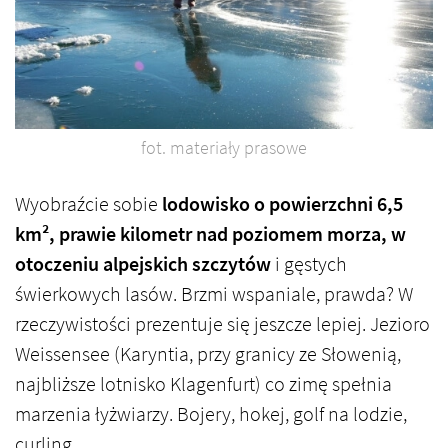
fot. materiały prasowe
Wyobraźcie sobie
lodowisko o powierzchni 6,5
km², prawie kilometr nad poziomem morza, w
otoczeniu alpejskich szczytów
i gęstych
świerkowych lasów. Brzmi wspaniale, prawda? W
rzeczywistości prezentuje się jeszcze lepiej. Jezioro
Weissensee (Karyntia, przy granicy ze Słowenią,
najbliższe lotnisko Klagenfurt) co zimę spełnia
marzenia łyżwiarzy. Bojery, hokej, golf na lodzie,
curling…