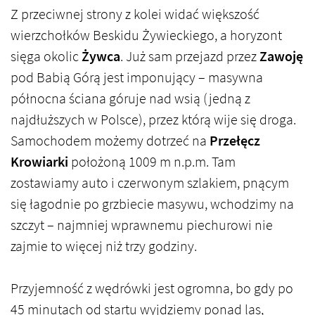
Z przeciwnej strony z kolei widać większość
wierzchołków Beskidu Żywieckiego, a horyzont
sięga okolic
Żywca
. Już sam przejazd przez
Zawoję
pod Babią Górą jest imponujący – masywna
północna ściana góruje nad wsią (jedną z
najdłuższych w Polsce), przez którą wije się droga.
Samochodem możemy dotrzeć na
Przełęcz
Krowiarki
położoną 1009 m n.p.m. Tam
zostawiamy auto i czerwonym szlakiem, pnącym
się łagodnie po grzbiecie masywu, wchodzimy na
szczyt – najmniej wprawnemu piechurowi nie
zajmie to więcej niż trzy godziny.
Przyjemność z wędrówki jest ogromna, bo gdy po
45 minutach od startu wyjdziemy ponad las,