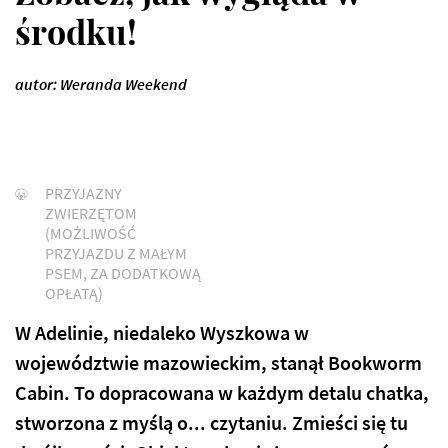
środku!
autor: Weranda Weekend
PRZYJAZNY
ZWIERZĘTOM
(MOŻLIWOŚĆ
PRZYJAZDU Z MAŁYM
PSEM, ZA DODATKOWĄ
OPŁATĄ)
W Adelinie, niedaleko Wyszkowa w
województwie mazowieckim, stanął Bookworm
Cabin. To dopracowana w każdym detalu chatka,
stworzona z myślą o... czytaniu. Zmieści się tu