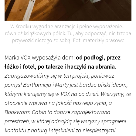
W środku wygodne aranżacje i pełne wyposażenie...
również książkowych półek. Tu, aby odpocząć, nie trzeba
przywozić niczego ze sobą. Fot. materiały prasowe
Marka VOX wyposażyła dom:
od podłogi, przez
łóżko i fotel, po talerze i haczyki na ubrania
. –
Zaangażowaliśmy się w ten projekt, ponieważ
pomysł Bartłomieja i Marty jest bardzo bliski ideom,
którymi kierujemy się w VOX na co dzień. Wierzymy, że
otoczenie wpływa na jakość naszego życia, a
Bookworm Cabin to dobrze zaprojektowana
przestrzeń, w której odnajdą się wszyscy spragnieni
kontaktu z naturą i stęsknieni za niespiesznymi