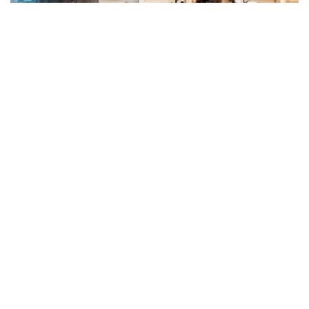
Domek do czytania, zwany Bookworm Cabin, w meble
wyposażyła marka VOX, a w książki – Wydawnictwo
Albatros. Fot. materiały prasowe
Wydawnictwo Albatros, którego listę autorów w
dużej części tworzą najważniejsi, najchętniej
czytani i najwyżej cenieni przez krytykę pisarze