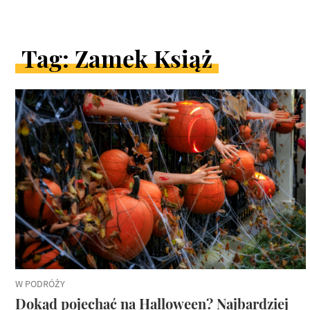
Tag: Zamek Książ
ARTYKUŁY
W
KATEGORII
W PODRÓŻY
Dokąd pojechać na Halloween? Najbardziej