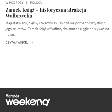
W PODRÓŻY
POLSKA
Zamek Książ – historyczna atrakcja
Wałbrzycha
Majestatyczny, piękny i tajemniczy. Do dziś nie poznano wszystkich
jego sekretów. Zamek Książ w Wałbrzychu można ciągle odkrywać na
nowo.
CZYTAJ WIĘCEJ