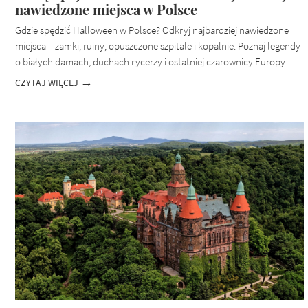
nawiedzone miejsca w Polsce
Gdzie spędzić Halloween w Polsce? Odkryj najbardziej nawiedzone
miejsca – zamki, ruiny, opuszczone szpitale i kopalnie. Poznaj legendy
o białych damach, duchach rycerzy i ostatniej czarownicy Europy.
CZYTAJ WIĘCEJ