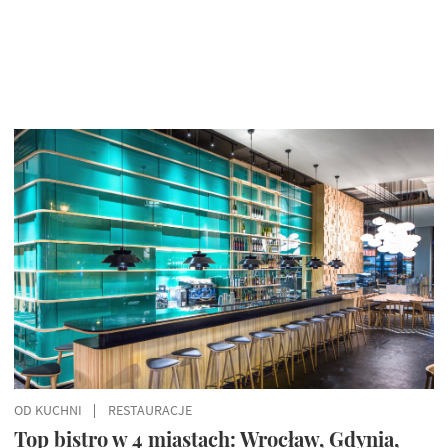
OD KUCHNI
RESTAURACJE
Top bistro w 4 miastach: Wrocław, Gdynia,