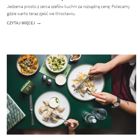
Jedzenia prosto z serca szefów kuchni za rozsądną cenę. Polecamy
gdzie warto teraz zjeść we Wrocławiu.
CZYTAJ WIĘCEJ