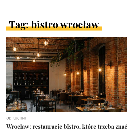
Tag: bistro wrocław
ARTYKUŁY
W
KATEGORII
OD KUCHNI
Wrocław: restauracje bistro, które trzeba znać