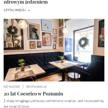
zdrowym jedzeniem
CZYTAJ WIĘCEJ
OD KUCHNI
RESTAURACJE
20 lat Cocorico w Poznaniu
Z okazji okrągłego jubileuszu odmieniono wnętrza. Jest nowocześniej,
ale wciąż stylowo.