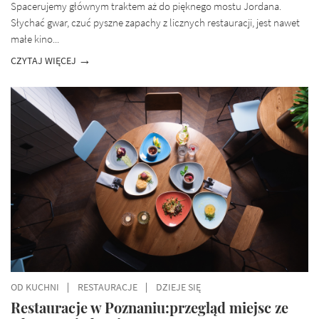
Spacerujemy głównym traktem aż do pięknego mostu Jordana.
Słychać gwar, czuć pyszne zapachy z licznych restauracji, jest nawet
małe kino...
CZYTAJ WIĘCEJ
OD KUCHNI
RESTAURACJE
DZIEJE SIĘ
Restauracje w Poznaniu:przegląd miejsc ze