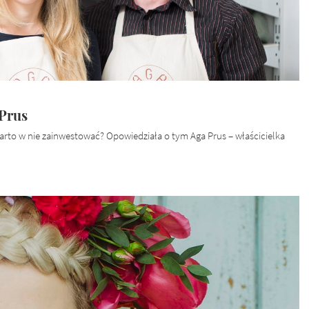
 Prus
arto w nie zainwestować? Opowiedziała o tym Aga Prus – właścicielka