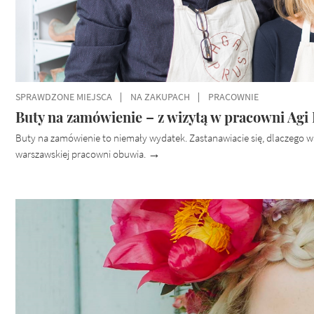
SPRAWDZONE MIEJSCA
NA ZAKUPACH
PRACOWNIE
Buty na zamówienie – z wizytą w pracowni Agi
Buty na zamówienie to niemały wydatek. Zastanawiacie się, dlaczego w
warszawskiej pracowni obuwia.