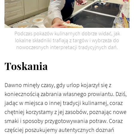
Podczas pokazów kulinarnych dobrze widać, jak
lokalne składniki trafiają z targów i wybrzeża do
nowoczesnych interpretacji tradycyjnych dań.
Toskania
Dawno minęły czasy, gdy urlop kojarzył się z
koniecznością zabrania własnego prowiantu. Dziś,
jadąc w miejsca o innej tradycji kulinarnej, coraz
chętniej korzystamy z jej zasobów, poznając nowe
smaki i sposoby przygotowywania potraw. Coraz
częściej poszukujemy autentycznych doznań