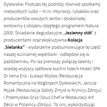
Dylewskie. Podczas tej podróży również spotkamy
niezwykłych ludzi – m.in. młynarzy, rybaków oraz
producentów owczych serów i doskonałej
wołowiny z obszaru objętego programem Natura
2000. Śniadanie degustacyjne „
Jesienny stół
” z
producentami oraz ekskluzywna
Kolacja
„
Sielanka”
- wydarzenie podsumowujące tę część
naszej kulinarnej wędrówki - odbędzie się w
październiku. Po raz pierwszy połączą talenty i
wiedzę wszyscy szefowie kuchni trzech Hoteli SPA
Dr Irena Eris - Łukasz Wojtas (Restauracja
Romantyczna na Wzgórzach Dylewskich, Janusz
Myjak (Restauracja Szósty Zmysł w Krynicy-Zdroju)
i Przemysław Gryz (Sous Chef w Restauracji Art
Déco w Polanicy-Zdroju). To oni, wykorzystując