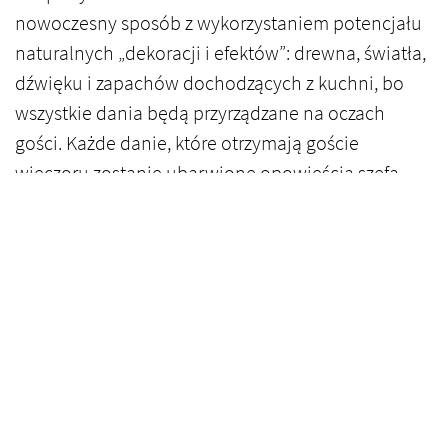
nowoczesny sposób z wykorzystaniem potencjału
naturalnych „dekoracji i efektów”: drewna, światła,
dźwięku i zapachów dochodzących z kuchni, bo
wszystkie dania będą przyrządzane na oczach
gości. Każde danie, które otrzymają goście
wieczoru zostanie ubarwione opowieścią szefa
kuchni, który je stworzył - o źródle, produktach i
technikach wg jakich zostało przyrządzone.
Posłuchamy historii opowiedzianych smakiem
„TASTY STORIES”. Tłem tych opowieści będzie piec
chlebowy, w którym upieką się pachnące bochny
chleba specjalnie na ten magiczny wieczór.
Historii już teraz można posłuchać na
DrIrenaErisTastyStories.com.