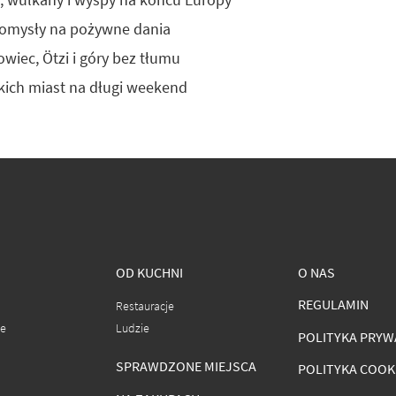
pomysły na pożywne dania
wiec, Ötzi i góry bez tłumu
kich miast na długi weekend
OD KUCHNI
O NAS
REGULAMIN
Restauracje
ce
Ludzie
POLITYKA PRYW
SPRAWDZONE MIEJSCA
POLITYKA COOK