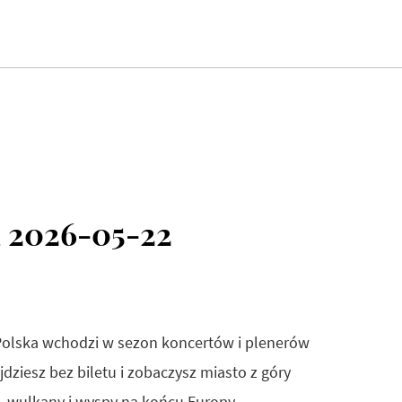
a 2026-05-22
 Polska wchodzi w sezon koncertów i plenerów
ziesz bez biletu i zobaczysz miasto z góry
k, wulkany i wyspy na końcu Europy