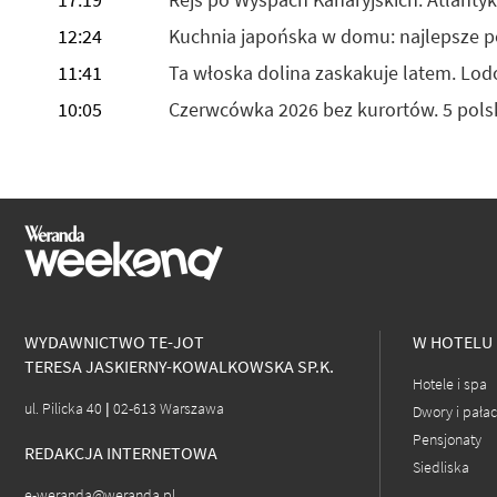
12:24
Kuchnia japońska w domu: najlepsze 
11:41
Ta włoska dolina zaskakuje latem. Lodo
10:05
Czerwcówka 2026 bez kurortów. 5 pols
WYDAWNICTWO TE-JOT
W HOTELU
TERESA JASKIERNY-KOWALKOWSKA SP.K.
Hotele i spa
ul. Pilicka 40 | 02-613 Warszawa
Dwory i pała
Pensjonaty
REDAKCJA INTERNETOWA
Siedliska
e-weranda@weranda.pl