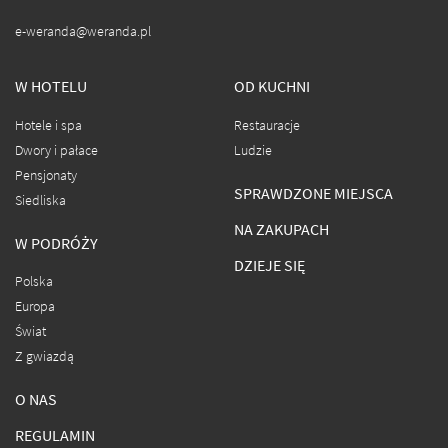
e-weranda@weranda.pl
W HOTELU
OD KUCHNI
Hotele i spa
Restauracje
Dwory i pałace
Ludzie
Pensjonaty
SPRAWDZONE MIEJSCA
Siedliska
NA ZAKUPACH
W PODRÓŻY
DZIEJE SIĘ
Polska
Europa
Świat
Z gwiazdą
O NAS
REGULAMIN