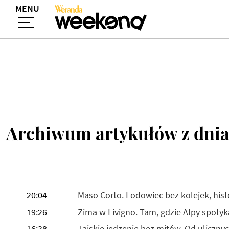
MENU
Archiwum artykułów z dnia
20:04
Maso Corto. Lodowiec bez kolejek, hist
19:26
Zima w Livigno. Tam, gdzie Alpy spotyk
16:38
Tajskie jedzenie bez mitów. Od uliczn