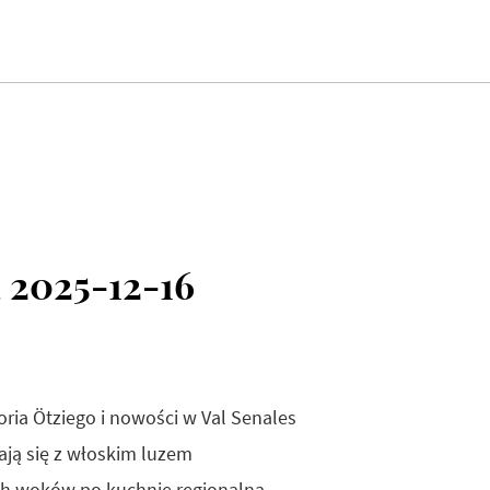
 2025-12-16
oria Ötziego i nowości w Val Senales
ają się z włoskim luzem
ych woków po kuchnię regionalną