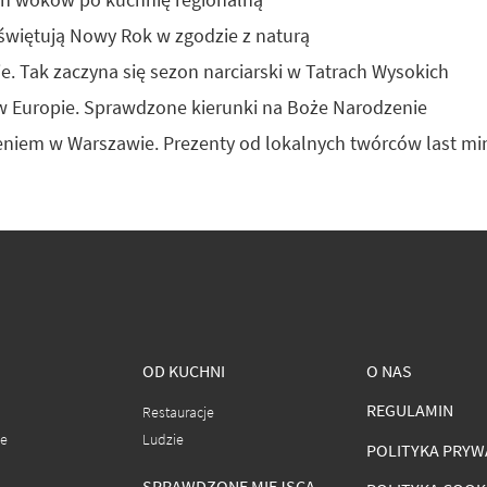
 świętują Nowy Rok w zgodzie z naturą
e. Tak zaczyna się sezon narciarski w Tatrach Wysokich
 w Europie. Sprawdzone kierunki na Boże Narodzenie
niem w Warszawie. Prezenty od lokalnych twórców last mi
OD KUCHNI
O NAS
REGULAMIN
Restauracje
ce
Ludzie
POLITYKA PRYW
SPRAWDZONE MIEJSCA