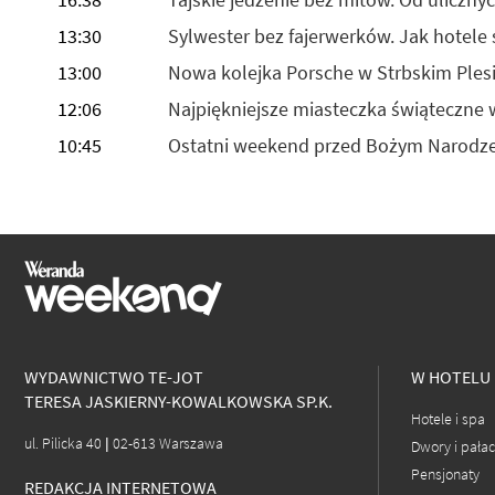
13:30
Sylwester bez fajerwerków. Jak hotele
13:00
Nowa kolejka Porsche w Strbskim Plesi
12:06
Najpiękniejsze miasteczka świąteczne
10:45
Ostatni weekend przed Bożym Narodze
WYDAWNICTWO TE-JOT
W HOTELU
TERESA JASKIERNY-KOWALKOWSKA SP.K.
Hotele i spa
ul. Pilicka 40 | 02-613 Warszawa
Dwory i pała
Pensjonaty
REDAKCJA INTERNETOWA